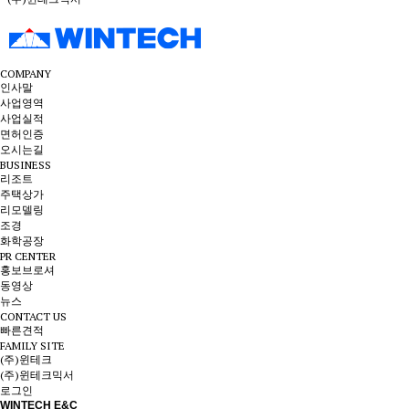
COMPANY
인사말
사업영역
사업실적
면허인증
오시는길
BUSINESS
리조트
주택상가
리모델링
조경
화학공장
PR CENTER
홍보브로셔
동영상
뉴스
CONTACT US
빠른견적
FAMILY SITE
(주)윈테크
(주)윈테크믹서
로그인
WINTECH E&C