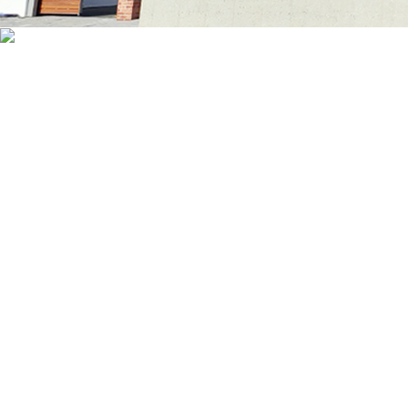
We Make
Dreams Come True
PROJECT
We create new spaces with the goal of
a safe and convenient world
클라우드 미포 신축공사
스타스케이프 풀빌라 신축공사
거제도 외포리 주택 & 근린생활시설 신축공사
스튜디오 해안길 감 신축공사
스튜디오 해안길 감 신축공사
아트솔정원 갤러리 신축공사
하이바이 풀빌라 인테리어
STARBUCKS
남원 쌍교동 스타벅스 DT
대구 현풍 스타벅스 DT
마산 진동 스타벅스
포항 IC 스타벅스 DT
울산 일산비치 스타벅스 DT
스타벅스 인테리어
Major Performance
상업시설부터 공공시설, 연구시설, 의료시설, 교육 및 문화시설 등 다양한 건축분야
주요공사 실적현황
01
부산 클라우드 미포 근린생활시설 신축공사