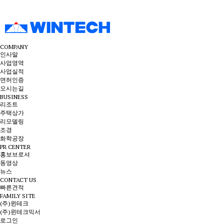
COMPANY
인사말
사업영역
사업실적
면허인증
오시는길
BUSINESS
리조트
주택상가
리모델링
조경
화학공장
PR CENTER
홍보브로셔
동영상
뉴스
CONTACT US
빠른견적
FAMILY SITE
(주)윈테크
(주)윈테크믹서
로그인