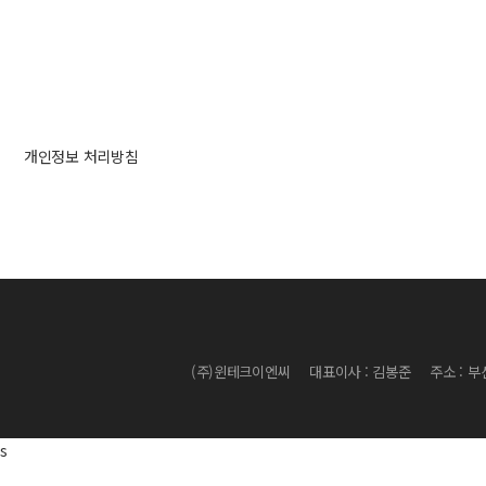
개인정보 처리방침
(주)윈테크이엔씨
대표이사 : 김봉준
주소 : 
s