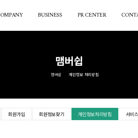
COMPANY
BUSINESS
PR CENTER
CONTA
인사말
리조트
홍보브로셔
빠른
사업영역
주택상가
동영상
맴버쉽
사업실적
리모델링
뉴스
면허인증
조경
맴버쉽
개인정보 처리방침
오시는길
화학공장
회원가입
회원정보찾기
개인정보처리방침
서비스