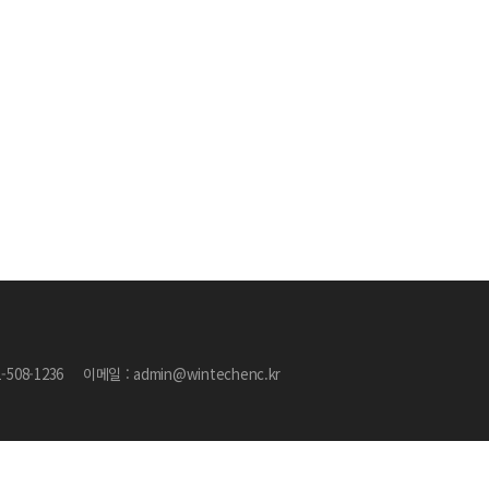
1-508-1236
이메일 : admin@wintechenc.kr