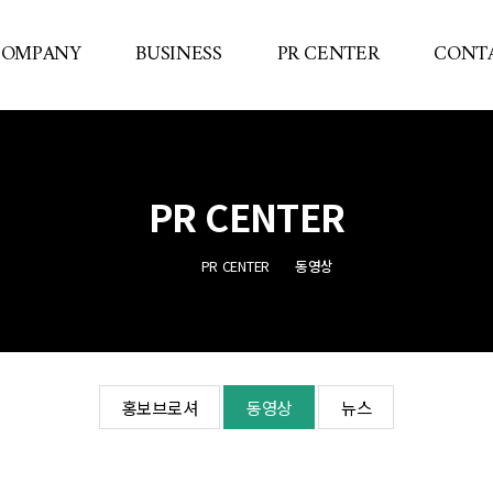
COMPANY
BUSINESS
PR CENTER
CONTA
인사말
리조트
홍보브로셔
빠른
사업영역
주택상가
동영상
PR CENTER
사업실적
리모델링
뉴스
면허인증
조경
PR CENTER
동영상
오시는길
화학공장
홍보브로셔
동영상
뉴스