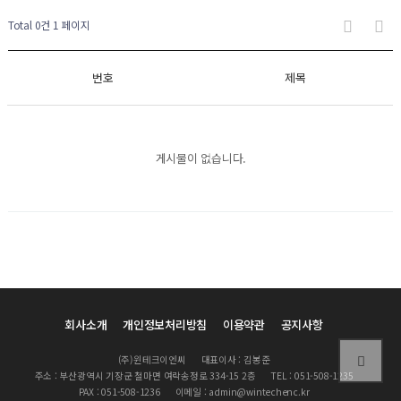
Total 0건
1 페이지
번호
제목
게시물이 없습니다.
회사소개
개인정보처리방침
이용약관
공지사항
(주)윈테크이엔씨
대표이사 : 김봉준
주소 : 부산광역시 기장군 철마면 여락송정로 334-15 2층
TEL : 051-508-1235
PAX : 051-508-1236
이메일 : admin@wintechenc.kr